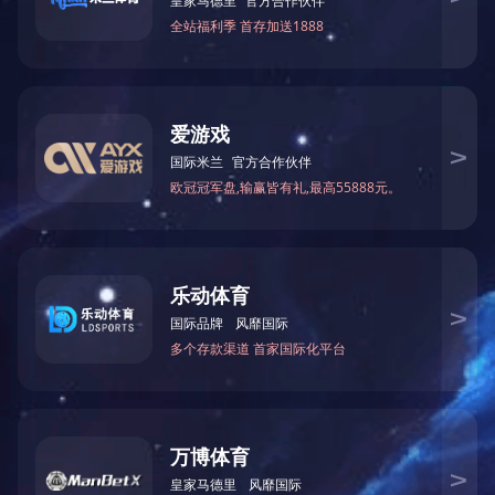
上一篇：
2023年3月8日，美国英飞腾（中国）有限公司来厂参观，洽谈
下一篇：
2023年5月11日裕原精密林董事长一行莅临参观
首页
|
关于我们
|
产品展示
|
地址：安徽省六安市舒城
Copyright © 九州网页版.All 
金沙体育登录
|
开云手机登录入口
|
开云网页版
|
开元
|
开云官方app下
载站
|
星空app入口站官网
|
亚美体育在线官网
|
乐鱼官方官网发现美好